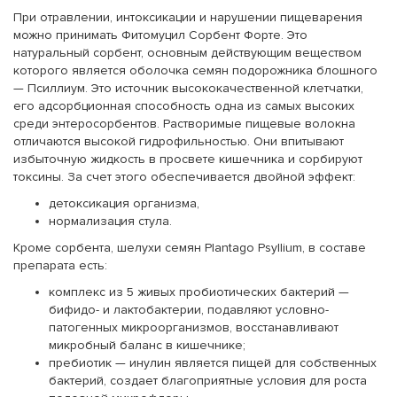
При отравлении, интоксикации и нарушении пищеварения
можно принимать Фитомуцил Сорбент Форте. Это
натуральный сорбент, основным действующим веществом
которого является оболочка семян подорожника блошного
— Псиллиум. Это источник высококачественной клетчатки,
его адсорбционная способность одна из самых высоких
среди энтеросорбентов. Растворимые пищевые волокна
отличаются высокой гидрофильностью. Они впитывают
избыточную жидкость в просвете кишечника и сорбируют
токсины. За счет этого обеспечивается двойной эффект:
детоксикация организма,
нормализация стула.
Кроме сорбента, шелухи семян Plantago Psyllium, в составе
препарата есть:
комплекс из 5 живых пробиотических бактерий —
бифидо- и лактобактерии, подавляют условно-
патогенных микроорганизмов, восстанавливают
микробный баланс в кишечнике;
пребиотик — инулин является пищей для собственных
бактерий, создает благоприятные условия для роста