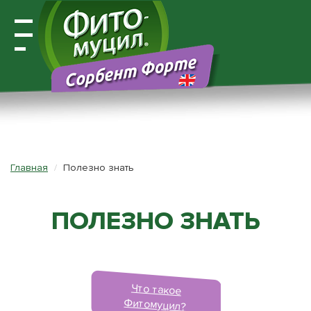
Открыть
навигацию
Главная
Полезно знать
ПОЛЕЗНО ЗНАТЬ
Что такое
Фитомуцил?